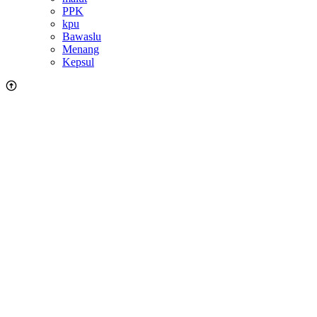
PPK
kpu
Bawaslu
Menang
Kepsul