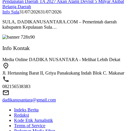
Pendapatan Daerah TA 2027 Akan Alami Devisit 5 Milyar Akibat
Belanja Daerah
Info Sula
31/07/2026
31/07/2026
SULA, DADIKANUSANTARA.COM – Pemerintah daerah
kabupaten Kepulauan Sula…
Info Kontak
Media Online DADIKA NUSANTARA - Melihat Lebih Dekat
Jl. Hertasning Barat II, Griya Panakukang Indah Blok C. Makasar
082156538383
dadikanusantara@gmail.com
Indeks Berita
Redaksi
Kode Etik Jurnalistik
Terms of Service
Pedoman Media Siber