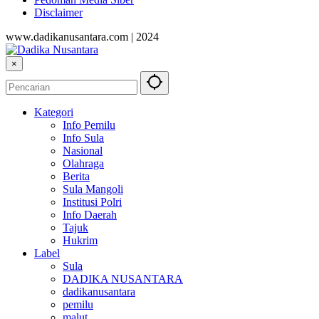
Disclaimer
www.dadikanusantara.com | 2024
×
Kategori
Info Pemilu
Info Sula
Nasional
Olahraga
Berita
Sula Mangoli
Institusi Polri
Info Daerah
Tajuk
Hukrim
Label
Sula
DADIKA NUSANTARA
dadikanusantara
pemilu
malut