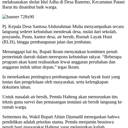
melaksanakan sholat Idul Adha di Desa Banemo, Kecamatan Patani
Barat itu disambut baik warga.
Pj. Kepala Desa Santosa Abdurahman Mulia menyampaikan secara
langsung sederet kebutuhan mendesak desa, mulai dari sekolah,
posyandu, Pustu, kantor desa, air bersih, Rumah Layak Huni
(RLH), hingga pembangunan jalan dan jembatan.
Menanggapi hal itu, Bupati Ikram menyatakan komitmen penuh
pemerintah daerah dalam merespons kebutuhan rakyat. “Beberapa
program akan kami realisasikan lewat anggaran perubahan dan
anggaran induk tahun depan,” tegas Ikram.
Ia menekankan pentingnya pembangunan rumah layak huni yang
tuntas dan pengelolaan oleh masyarakat, serta kelengkapan
dokumen lahan.
Untuk masalah air bersih, Pemda Halteng akan menurunkan tim
teknis guna survei dan pemasangan instalasi air bersih langsung ke
rumah warga.
Sementara itu, Wakil Bupati Ahlan Djumadil menegaskan bahwa
pendidikan adalah prioritas utama. Pemda menjamin beasiswa
penuh bagi masyarakat Halteng yang melanjutkan kuliah,