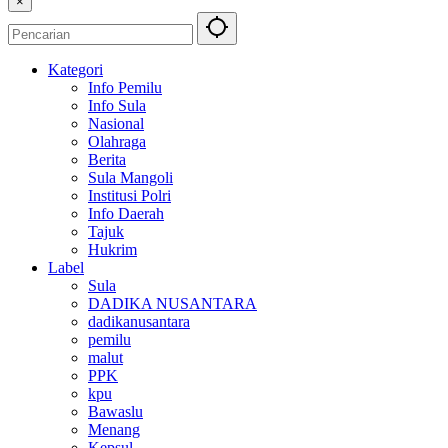
×
Kategori
Info Pemilu
Info Sula
Nasional
Olahraga
Berita
Sula Mangoli
Institusi Polri
Info Daerah
Tajuk
Hukrim
Label
Sula
DADIKA NUSANTARA
dadikanusantara
pemilu
malut
PPK
kpu
Bawaslu
Menang
Kepsul