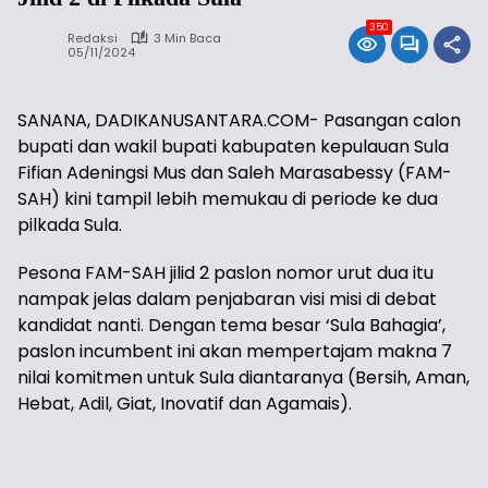
350
Redaksi
3 Min Baca
05/11/2024
SANANA, DADIKANUSANTARA.COM- Pasangan calon
bupati dan wakil bupati kabupaten kepulauan Sula
Fifian Adeningsi Mus dan Saleh Marasabessy (FAM-
SAH) kini tampil lebih memukau di periode ke dua
pilkada Sula.
Pesona FAM-SAH jilid 2 paslon nomor urut dua itu
nampak jelas dalam penjabaran visi misi di debat
kandidat nanti. Dengan tema besar ‘Sula Bahagia’,
paslon incumbent ini akan mempertajam makna 7
nilai komitmen untuk Sula diantaranya (Bersih, Aman,
Hebat, Adil, Giat, Inovatif dan Agamais).