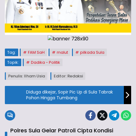
Tag:
FAM SaH
malut
pilkada Sula
Topik:
Dadika - Politik
Penulis: Ilham Usia
Editor: Redaksi
Diduga dikejar, Sopir Pic Up di Sula Tabrak
Pohon Hingga Tumbang
Polres Sula Gelar Patroli Cipta Kondisi