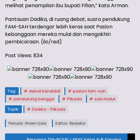
melihat penampilan ibu bupati Fifian,” kata Arman.
Pantauan Dadika, di ruang debat, suara pendukung
FAM-SAH terdengar lebih keras saat Paslon
kebanggaan mereka mulai dan mengakhiri
pembicaraan. (ilo/red)
Post Views:
834
Tag:
debat kandidat
paslon fam-sah
pendukung bangga
Pilkada
sula malut
Topik:
Dadika - Pilkada
Penulis: Ilham Usia
Editor: Redaksi
Bersama TNI-POLRI, LAPAS Kelas II-B Sanana