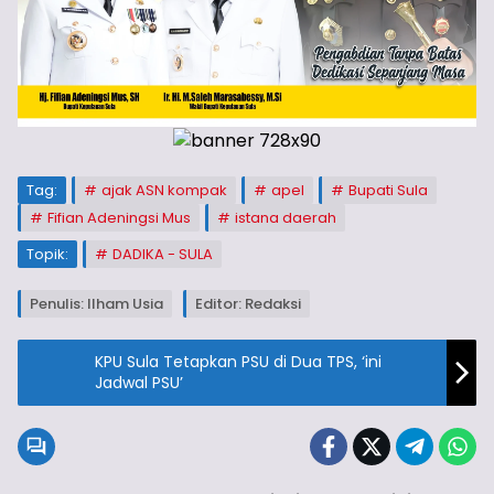
Tag:
ajak ASN kompak
apel
Bupati Sula
Fifian Adeningsi Mus
istana daerah
Topik:
DADIKA - SULA
Penulis: Ilham Usia
Editor: Redaksi
KPU Sula Tetapkan PSU di Dua TPS, ‘ini
Jadwal PSU’