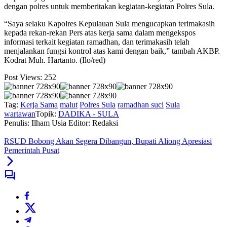
dengan polres untuk memberitakan kegiatan-kegiatan Polres Sula.
“Saya selaku Kapolres Kepulauan Sula mengucapkan terimakasih
kepada rekan-rekan Pers atas kerja sama dalam mengekspos
informasi terkait kegiatan ramadhan, dan terimakasih telah
menjalankan fungsi kontrol atas kami dengan baik,” tambah AKBP.
Kodrat Muh. Hartanto. (Ilo/red)
Post Views:
252
Tag:
Kerja Sama
malut
Polres Sula
ramadhan suci
Sula
wartawan
Topik:
DADIKA - SULA
Penulis: Ilham Usia
Editor: Redaksi
RSUD Bobong Akan Segera Dibangun, Bupati Aliong Apresiasi
Pemerintah Pusat