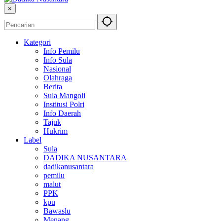
×
Kategori
Info Pemilu
Info Sula
Nasional
Olahraga
Berita
Sula Mangoli
Institusi Polri
Info Daerah
Tajuk
Hukrim
Label
Sula
DADIKA NUSANTARA
dadikanusantara
pemilu
malut
PPK
kpu
Bawaslu
Menang