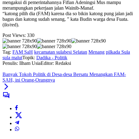
mengakui di pemerintahannya Fifian Adeningsi Mus mampu
merampungkan pekerjaan jalan Wainib-Manaf.
“katong pilih dia (FAM) karena dia so bikin katong pung jalan jadi
bagus dan katong sudah senang, ” kata Budin warga desa Fuata.
(ilo/red).
Post Views:
330
Tag:
FAM SaH
kecamatan sulabesi Selatan
Menang
pilkada Sula
sula malut
Topik:
Dadika - Politik
Penulis: Ilham Usia
Editor: Redaksi
Banyak Tokoh Politik di Desa-desa Bersatu Menangkan FAM-
SAH, ini Orang-Orangnya