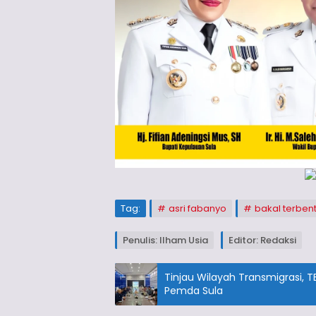
Tag:
asri fabanyo
bakal terben
Penulis: Ilham Usia
Editor: Redaksi
Tinjau Wilayah Transmigrasi, TEP 
Pemda Sula