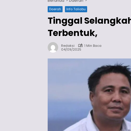
Beranda
Daerah
Daerah
Info Taliabu
Tinggal Selangkah
Terbentuk,
Redaksi
1 Min Baca
04/09/2025