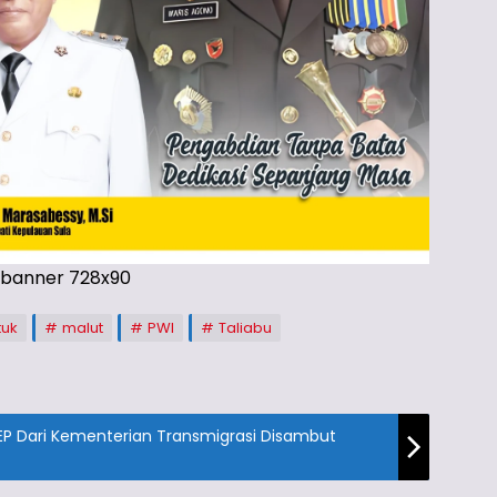
tuk
malut
PWI
Taliabu
Dari Kementerian Transmigrasi Disambut