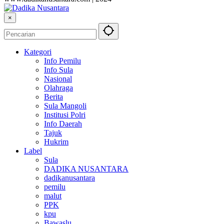
×
Kategori
Info Pemilu
Info Sula
Nasional
Olahraga
Berita
Sula Mangoli
Institusi Polri
Info Daerah
Tajuk
Hukrim
Label
Sula
DADIKA NUSANTARA
dadikanusantara
pemilu
malut
PPK
kpu
Bawaslu