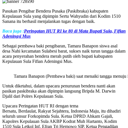
Pasukan Pengibar Bendera Pusaka (Paskibraka) kabupaten
Kepulauan Sula yang dipimpin Sertu Wahyudin dari Kodim 1510
Sanana itu berhasil menjalankan tugas dengan baik.
Baca juga :
Peringatan HUT RI ke 80 di Mata Bupati Sula, Fifian
Adeningsi Mus
Sebagai pembawa baki pengibaran, Tamara Banapon siswa asal
desa Nahi kecamatan Sulabesi barat, sukses naik turun tangga dalam
acara penyerahan bendera merah putih oleh bupati kabupaten
Kepulauan Sula Fifian Adeningsi Mus.
Tamara Banapon (Pembawa baki) saat menaiki tangga menuju in
Untuk diketahui, dalam upacara penurunan bendera nanti akan
pasikan paskibraka akan dipimpin langsung Bripda M. Darwin
Djalil dari Polres Kepulauan Sula.
Upacara Peringatan HUT RI dengan tema
Bersatu, Berdaulat, Rakyat Sejahtera, Indonesia Maju, itu dihadiri
seluruh unsur Forkopimda Sula. Ketua DPRD Ahkam Gajali,
Kapolres Kepulauan Sula AKBP Kodrat Muh Hartanto, Kodim
1510 Sula Letkol Inf. Efran Tri Hernowo SIP, Ketua Pengadilan