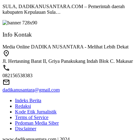
SULA, DADIKANUSANTARA.COM – Pemerintah daerah
kabupaten Kepulauan Sula…
Info Kontak
Media Online DADIKA NUSANTARA - Melihat Lebih Dekat
Jl. Hertasning Barat II, Griya Panakukang Indah Blok C. Makasar
082156538383
dadikanusantara@gmail.com
Indeks Berita
Redaksi
Kode Etik Jurnalistik
Terms of Service
Pedoman Media Siber
Disclaimer
www.dadikanusantara.com | 2024