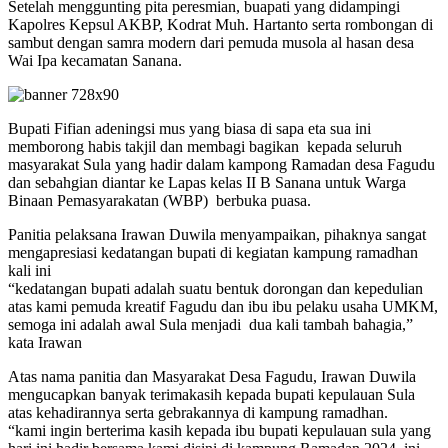
Setelah menggunting pita peresmian, buapati yang didampingi
Kapolres Kepsul AKBP, Kodrat Muh. Hartanto serta rombongan di
sambut dengan samra modern dari pemuda musola al hasan desa
Wai Ipa kecamatan Sanana.
Bupati Fifian adeningsi mus yang biasa di sapa eta sua ini
memborong habis takjil dan membagi bagikan kepada seluruh
masyarakat Sula yang hadir dalam kampong Ramadan desa Fagudu
dan sebahgian diantar ke Lapas kelas II B Sanana untuk Warga
Binaan Pemasyarakatan (WBP) berbuka puasa.
Panitia pelaksana Irawan Duwila menyampaikan, pihaknya sangat
mengapresiasi kedatangan bupati di kegiatan kampung ramadhan
kali ini
“kedatangan bupati adalah suatu bentuk dorongan dan kepedulian
atas kami pemuda kreatif Fagudu dan ibu ibu pelaku usaha UMKM,
semoga ini adalah awal Sula menjadi dua kali tambah bahagia,”
kata Irawan
Atas nama panitia dan Masyarakat Desa Fagudu, Irawan Duwila
mengucapkan banyak terimakasih kepada bupati kepulauan Sula
atas kehadirannya serta gebrakannya di kampung ramadhan.
“kami ingin berterima kasih kepada ibu bupati kepulauan sula yang