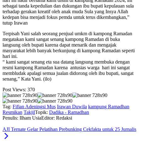
hari ini hadir bersama kami disini di kampung Ramadan 2024, ini
sebagai tanda kepedulian dan dukungan ibu bupati kepulauan sula
terhadap gerakan kreatif oleh anak muda Sula yang Insya Allah
kedepan bisa menjadi fokus pemda untuk terus dikembangkan,”
tutup Irawan
Terpisah Yani salah seorang penjual umkm di kampong Ramadan
megatakan kami sangat senang kampong Ramadan di buka
langsung oleh bupati karena dapat menarik dan mengajak
masyarakat lebih banyak berkunjung di kampong Ramadan seperti
hari ini.
“ kami sangat senang eta sua datang langsung membuka dengan
resmi kampong Ramadan karena antusias warga hari ini sangat
membludak apalagi semua jualan didorong oleh ibu bupati, sangat
senang,” Kata Yani. (ilo)
Post Views:
370
Tag:
Fifian Adeningsi Mus
Irawan Duwila
kampung Ramadhan
Resmikan
Takjil
Topik:
Dadika - Ramadhan
Penulis: Ilham Usia
Editor: Redaksi
AJI Ternate Gelar Pelatihan Prebunking Cekfakta untuk 25 Jurnalis