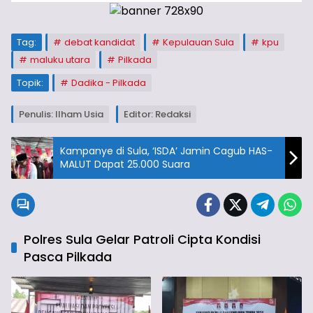
Tag:
debat kandidat
Kepulauan Sula
kpu
maluku utara
Pilkada
Topik:
Dadika - Pilkada
Penulis: Ilham Usia
Editor: Redaksi
Kampanye di Sula, ‘ISDA’ Jamin Cagub HAS-
MALUT Dapat 25.000 Suara
Polres Sula Gelar Patroli Cipta Kondisi
Pasca Pilkada