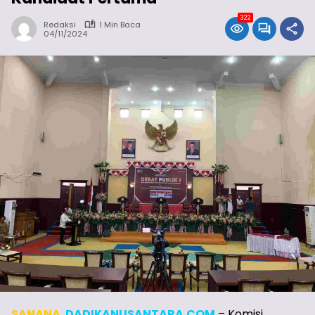
322
Redaksi
1 Min Baca
04/11/2024
SANANA
,
DADIKANUSANTARA.COM
– Komisi