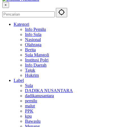
×
Kategori
Info Pemilu
Info Sula
Nasional
Olahraga
Berita
Sula Mangoli
Institusi Polri
Info Daerah
Tajuk
Hukrim
Label
Sula
DADIKA NUSANTARA
dadikanusantara
pemilu
malut
PPK
kpu
Bawaslu
Menang