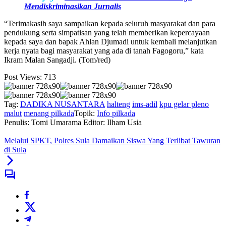
Mendiskriminasikan Jurnalis
“Terimakasih saya sampaikan kepada seluruh masyarakat dan para
pendukung serta simpatisan yang telah memberikan kepercayaan
kepada saya dan bapak Ahlan Djumadi untuk kembali melanjutkan
kerja nyata bagi masyarakat yang ada di tanah Fagogoru,” kata
Ikram Malan Sangadji. (Tom/red)
Post Views:
713
Tag:
DADIKA NUSANTARA
halteng
ims-adil
kpu gelar pleno
malut
menang pilkada
Topik:
Info pilkada
Penulis: Tomi Umarama
Editor: Ilham Usia
Melalui SPKT, Polres Sula Damaikan Siswa Yang Terlibat Tawuran
di Sula