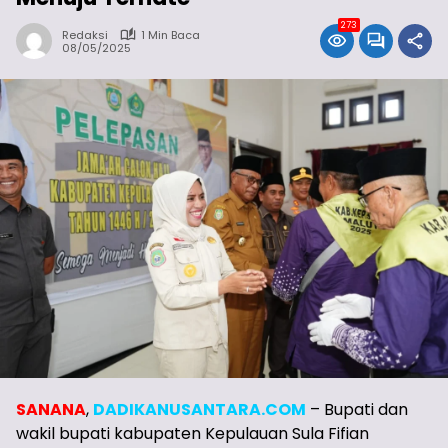
273
Redaksi
1 Min Baca
08/05/2025
SANANA
,
DADIKANUSANTARA.COM
– Bupati dan
wakil bupati kabupaten Kepulauan Sula Fifian