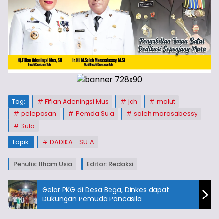
Tag:
Fifian Adeningsi Mus
jch
malut
pelepasan
Pemda Sula
saleh marasabessy
Sula
Topik:
DADIKA - SULA
Penulis: Ilham Usia
Editor: Redaksi
Gelar PKG di Desa Bega, Dinkes dapat
Dukungan Pemuda Pancasila