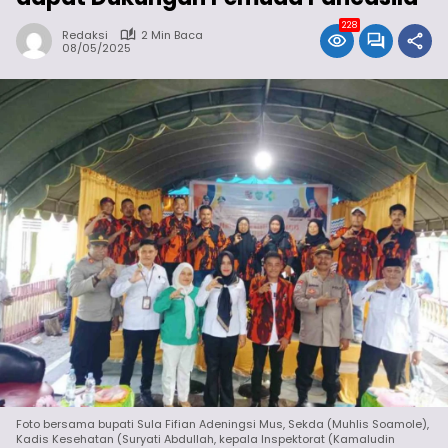
228
Redaksi
2 Min Baca
08/05/2025
Foto bersama bupati Sula Fifian Adeningsi Mus, Sekda (Muhlis Soamole),
Kadis Kesehatan (Suryati Abdullah, kepala Inspektorat (Kamaludin