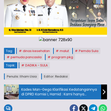
Tag:
dinas kesehatan
malut
Pemda Sula
pemuda pancasila
program pkg
Topik:
DADIKA - SULA
Penulis: Ilham Usia
Editor: Redaksi
Kades Man-Gega Klarifikasi Kedatangannya
di DPRD Komisi I, Hamid : Kami hanya
bincang biasa