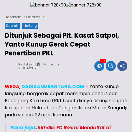
Beranda
Daerah
Daerah
Halteng
Ditunjuk Sebagai Plt. Kasat Satpol,
Yanto Kunup Gerak Cepat
Penertiban PKL
314
Redaksi
1 Min Baca
26/04/2025
WEDA
,
DADIKANUSANTARA.COM
– Yanto Kunup
langsung bergerak cepat memimpin penertiban
Pedagang Kaki Lima (PKL) saat dirinya ditunjuk bupati
kabupaten Halmahera Tengah Ikram Malan Sangadji
pada selasa, 22 april kemarin.
Baca juga:
Jurnalis FC Resmi Mendaftar di