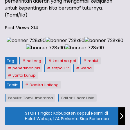
pemerintah daerah yang mengambil kebijakan
untuk kepentingan kita bersama” tuturnya.
(Tomi/ilo)
Post Views:
314
Tag:
halteng
kasat satpol
malut
penertiban pkl
satpol PP
weda
yanto kunup
Topik:
Dadika Halteng
Penulis: Tomi Umarama
Editor: Ilham Usia
STQH Tingkat Kabupaten Kepsul Resmi di
Helat Wabup, 174 Perlserta Siap Berlomba