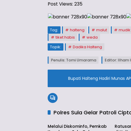
Post Views:
235
Tag:
halteng
malut
mudik
tiket habis
weda
Topik:
Dadika Halteng
Penulis: Tomi Umarama
Editor: Ilham 
Bupati Halteng Hadiri Munas AP
Polres Sula Gelar Patroli Cip
Daerah
Halten
Melalui Diskominfo, Pemkab
Ratusa