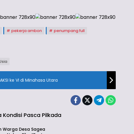
pekerja ambon
penumpang full
Usia
AKSI ke VI di Minahasa Utara
ta Kondisi Pasca Pilkada
g
n Warga Desa Sagea