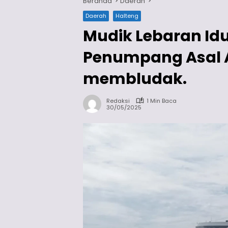
Beranda
Daerah
Daerah
Halteng
Mudik Lebaran Idu
Penumpang Asal
membludak.
Redaksi
1 Min Baca
30/05/2025