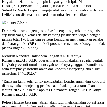
Kegiatan razia miras di pimpin langsung oleh Ipda M
Hasba.,S.H.,bersama tim gabungan Sat Narkoba dan Personil
Subsektor Weda Tengah menggeledah salah satu rumah kos di desa
Lelilef yang disinyalir mengedarkan miras jenis cap tikus.
Dari razia tersebut, petugas berhasil menyita sejumlah miras jenis
cap tikus yang dikemas dalam kantong plastik dan jerigen dengan
jumlah total 170 Liter dan petugas kemudian mengamankan pelaku
dan barang bukti (BB) untuk di proses karena masuk kategori tindak
pidana ringan (Tipiring).
Menurut Kapolres Halmahera Tengah AKBP Aditya
Kurniawan.,S.H.,S.I.K, operasi miras Ini dilakukan sebagai bentuk
langkah preventif untuk mencegah terjadinya gangguan kamtibmas
serta terciptanya kondisi aman dan kondusif menjelang bulan suci
ramadhan 1446/2025.”
“Razia ini kami gelar untuk menciptakan kondisi aman dan kondusif
di masyarakat menjelang pelaksanaan ibadah puasa ramadhan
tahunn 2025 ini,” kata Kapolres Halmahera Tengah AKBP Aditya
Kurniawan.,S.H.,S.I.K.
Polres Halteng bersama jajaran akan rutin melaksanalan oprasi razia
miras menjelang bulan suci ramadhan, dan oprasi miras ini