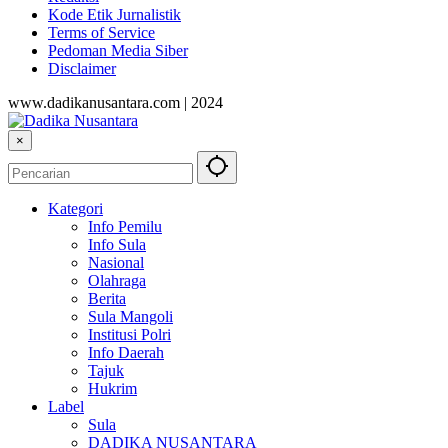
Kode Etik Jurnalistik
Terms of Service
Pedoman Media Siber
Disclaimer
www.dadikanusantara.com | 2024
×
Kategori
Info Pemilu
Info Sula
Nasional
Olahraga
Berita
Sula Mangoli
Institusi Polri
Info Daerah
Tajuk
Hukrim
Label
Sula
DADIKA NUSANTARA