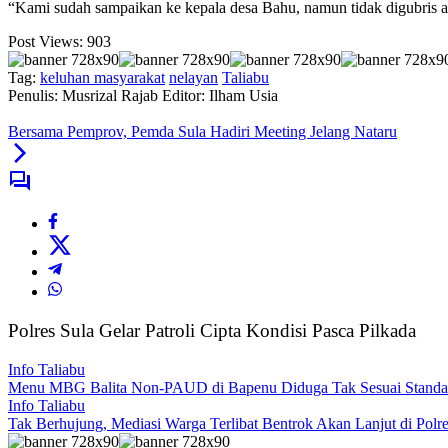
“Kami sudah sampaikan ke kepala desa Bahu, namun tidak digubris adua
Post Views:
903
Tag:
keluhan masyarakat
nelayan
Taliabu
Penulis: Musrizal Rajab
Editor: Ilham Usia
Bersama Pemprov, Pemda Sula Hadiri Meeting Jelang Nataru
Polres Sula Gelar Patroli Cipta Kondisi Pasca Pilkada
Info Taliabu
Menu MBG Balita Non-PAUD di Bapenu Diduga Tak Sesuai Standa
Info Taliabu
Tak Berhujung, Mediasi Warga Terlibat Bentrok Akan Lanjut di Polr