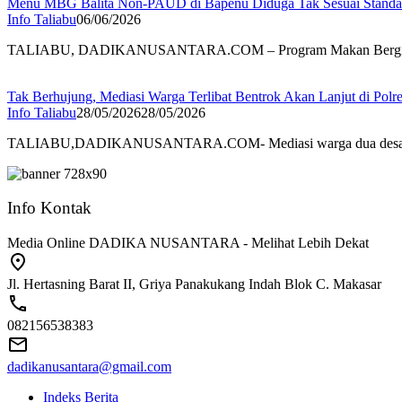
Menu MBG Balita Non-PAUD di Bapenu Diduga Tak Sesuai Standa
Info Taliabu
06/06/2026
TALIABU, DADIKANUSANTARA.COM – Program Makan Bergiz
Tak Berhujung, Mediasi Warga Terlibat Bentrok Akan Lanjut di Polr
Info Taliabu
28/05/2026
28/05/2026
TALIABU,DADIKANUSANTARA.COM- Mediasi warga dua desa yan
Info Kontak
Media Online DADIKA NUSANTARA - Melihat Lebih Dekat
Jl. Hertasning Barat II, Griya Panakukang Indah Blok C. Makasar
082156538383
dadikanusantara@gmail.com
Indeks Berita