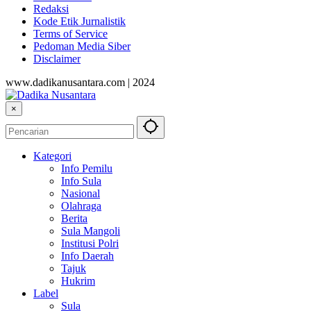
Redaksi
Kode Etik Jurnalistik
Terms of Service
Pedoman Media Siber
Disclaimer
www.dadikanusantara.com | 2024
×
Kategori
Info Pemilu
Info Sula
Nasional
Olahraga
Berita
Sula Mangoli
Institusi Polri
Info Daerah
Tajuk
Hukrim
Label
Sula