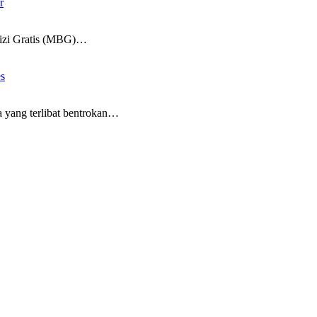
r
i Gratis (MBG)…
es
g terlibat bentrokan…