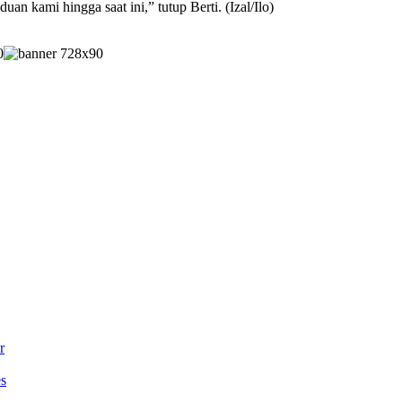
n kami hingga saat ini,” tutup Berti. (Izal/Ilo)
r
es