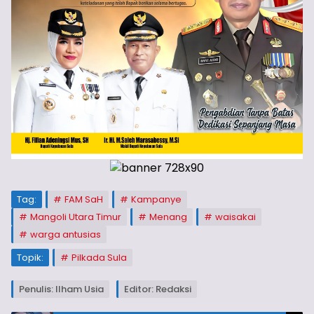
Tag:
FAM SaH
Kampanye
Mangoli Utara Timur
Menang
waisakai
warga antusias
Topik:
Pilkada Sula
Penulis: Ilham Usia
Editor: Redaksi