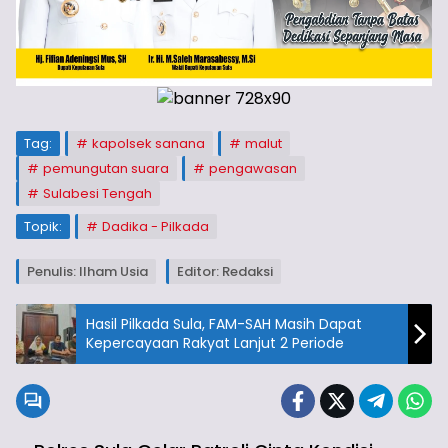
Tag:
kapolsek sanana
malut
pemungutan suara
pengawasan
Sulabesi Tengah
Topik:
Dadika - Pilkada
Penulis: Ilham Usia
Editor: Redaksi
Hasil Pilkada Sula, FAM-SAH Masih Dapat
Kepercayaan Rakyat Lanjut 2 Periode