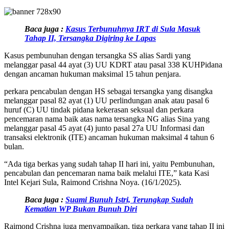
Baca juga :
Kasus Terbunuhnya IRT di Sula Masuk
Tahap II, Tersangka Digiring ke Lapas
Kasus pembunuhan dengan tersangka SS alias Sardi yang
melanggar pasal 44 ayat (3) UU KDRT atau pasal 338 KUHPidana
dengan ancaman hukuman maksimal 15 tahun penjara.
perkara pencabulan dengan HS sebagai tersangka yang disangka
melanggar pasal 82 ayat (1) UU perlindungan anak atau pasal 6
huruf (C) UU tindak pidana kekerasan seksual dan perkara
pencemaran nama baik atas nama tersangka NG alias Sina yang
melanggar pasal 45 ayat (4) junto pasal 27a UU Informasi dan
transaksi elektronik (ITE) ancaman hukuman maksimal 4 tahun 6
bulan.
“Ada tiga berkas yang sudah tahap II hari ini, yaitu Pembunuhan,
pencabulan dan pencemaran nama baik melalui ITE,” kata Kasi
Intel Kejari Sula, Raimond Crishna Noya. (16/1/2025).
Baca juga :
Suami Bunuh Istri, Terungkap Sudah
Kematian WP Bukan Bunuh Diri
Raimond Crishna juga menyampaikan, tiga perkara yang tahap II ini