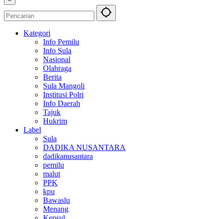
Kategori
Info Pemilu
Info Sula
Nasional
Olahraga
Berita
Sula Mangoli
Institusi Polri
Info Daerah
Tajuk
Hukrim
Label
Sula
DADIKA NUSANTARA
dadikanusantara
pemilu
malut
PPK
kpu
Bawaslu
Menang
Kepsul