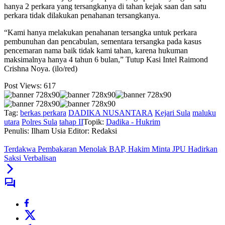
hanya 2 perkara yang tersangkanya di tahan kejak saan dan satu
perkara tidak dilakukan penahanan tersangkanya.
“Kami hanya melakukan penahanan tersangka untuk perkara
pembunuhan dan pencabulan, sementara tersangka pada kasus
pencemaran nama baik tidak kami tahan, karena hukuman
maksimalnya hanya 4 tahun 6 bulan,” Tutup Kasi Intel Raimond
Crishna Noya. (ilo/red)
Post Views:
617
Tag:
berkas perkara
DADIKA NUSANTARA
Kejari Sula
maluku
utara
Polres Sula
tahap II
Topik:
Dadika - Hukrim
Penulis: Ilham Usia
Editor: Redaksi
Terdakwa Pembakaran Menolak BAP, Hakim Minta JPU Hadirkan
Saksi Verbalisan