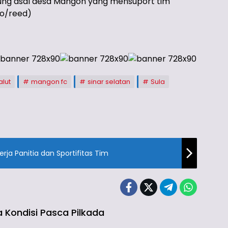
ung asal desa Mangon yang mensuport tim
o/reed)
lut
mangon fc
sinar selatan
Sula
rja Panitia dan Sportifitas Tim
ta Kondisi Pasca Pilkada
aga