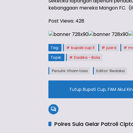
Seketika lapangan dipenuhi penduk
kebanggaan mereka Mangon FC. (il
Post Views:
428
Tag:
bupati cup II
juara
ma
Topik:
Dadika - Bola
Penulis: Ilham Usia
Editor: Redaksi
Tutup Bupati Cup, FAM Akui Kine
Polres Sula Gelar Patroli Cip
Olahraga
Olahr