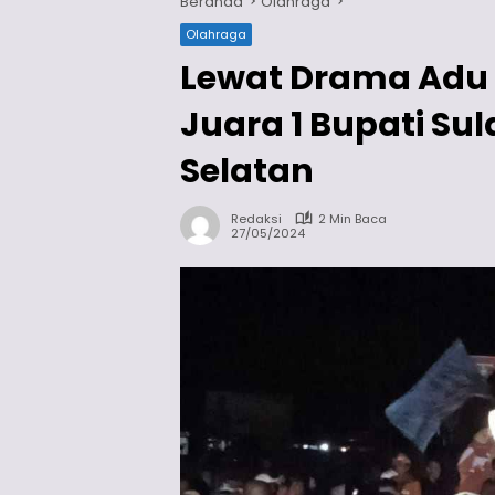
Beranda
Olahraga
Olahraga
Lewat Drama Adu P
Juara 1 Bupati Sul
Selatan
Redaksi
2 Min Baca
27/05/2024