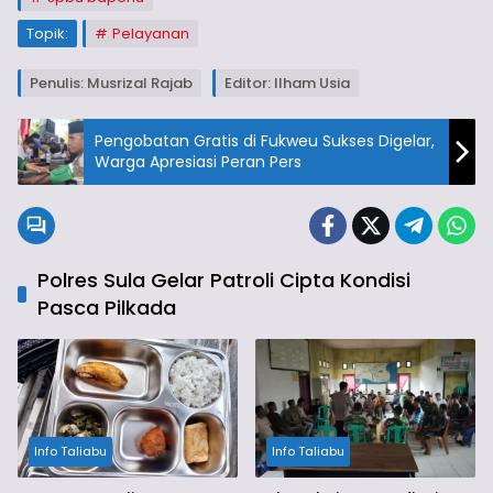
Topik:
Pelayanan
Penulis: Musrizal Rajab
Editor: Ilham Usia
Pengobatan Gratis di Fukweu Sukses Digelar,
Warga Apresiasi Peran Pers
Polres Sula Gelar Patroli Cipta Kondisi
Pasca Pilkada
Info Taliabu
Info Taliabu