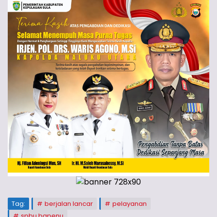
Tag:
berjalan lancar
pelayanan
spbu bapenu