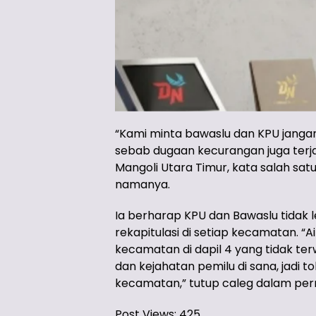
“Kami minta bawaslu dan KPU jangan
sebab dugaan kecurangan juga terja
Mangoli Utara Timur, kata salah sat
namanya.
Ia berharap KPU dan Bawaslu tida
rekapitulasi di setiap kecamatan. “
kecamatan di dapil 4 yang tidak te
dan kejahatan pemilu di sana, jadi t
kecamatan,” tutup caleg dalam per
Post Views:
425