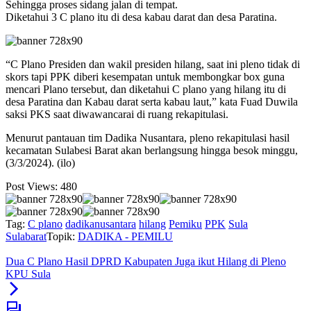
Sehingga proses sidang jalan di tempat.
Diketahui 3 C plano itu di desa kabau darat dan desa Paratina.
“C Plano Presiden dan wakil presiden hilang, saat ini pleno tidak di
skors tapi PPK diberi kesempatan untuk membongkar box guna
mencari Plano tersebut, dan diketahui C plano yang hilang itu di
desa Paratina dan Kabau darat serta kabau laut,” kata Fuad Duwila
saksi PKS saat diwawancarai di ruang rekapitulasi.
Menurut pantauan tim Dadika Nusantara, pleno rekapitulasi hasil
kecamatan Sulabesi Barat akan berlangsung hingga besok minggu,
(3/3/2024). (ilo)
Post Views:
480
Tag:
C plano
dadikanusantara
hilang
Pemiku
PPK
Sula
Sulabarat
Topik:
DADIKA - PEMILU
Dua C Plano Hasil DPRD Kabupaten Juga ikut Hilang di Pleno
KPU Sula