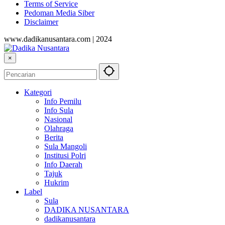
Terms of Service
Pedoman Media Siber
Disclaimer
www.dadikanusantara.com | 2024
×
Kategori
Info Pemilu
Info Sula
Nasional
Olahraga
Berita
Sula Mangoli
Institusi Polri
Info Daerah
Tajuk
Hukrim
Label
Sula
DADIKA NUSANTARA
dadikanusantara