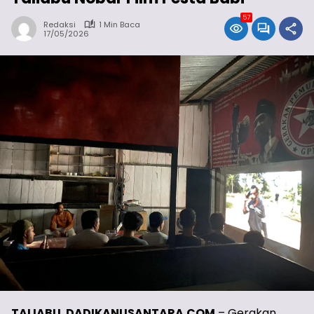
57
Redaksi
1 Min Baca
17/05/2026
TALIABU
,
DADIKANUSANTARA.COM
– Gerakan