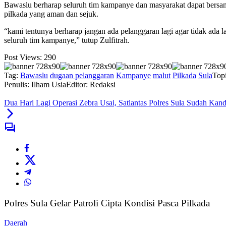
Bawaslu berharap seluruh tim kampanye dan masyarakat dapat bers
pilkada yang aman dan sejuk.
“kami tentunya berharap jangan ada pelanggaran lagi agar tidak ada
seluruh tim kampanye,” tutup Zulfitrah.
Post Views:
290
Tag:
Bawaslu
dugaan pelanggaran
Kampanye
malut
Pilkada
Sula
Top
Penulis: Ilham Usia
Editor: Redaksi
Dua Hari Lagi Operasi Zebra Usai, Satlantas Polres Sula Sudah Ka
Polres Sula Gelar Patroli Cipta Kondisi Pasca Pilkada
Daerah