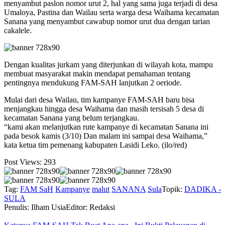
menyambut paslon nomor urut 2, hal yang sama juga terjadi di desa
Umaloya, Pastina dan Wailau serta warga desa Waihama kecamatan
Sanana yang menyambut cawabup nomor urut dua dengan tarian
cakalele.
Dengan kualitas jurkam yang diterjunkan di wilayah kota, mampu
membuat masyarakat makin mendapat pemahaman tentang
pentingnya mendukung FAM-SAH lanjutkan 2 oeriode.
Mulai dari desa Wailau, tim kampanye FAM-SAH baru bisa
menjangkau hingga desa Waihama dan masih tersisah 5 desa di
kecamatan Sanana yang belum terjangkau.
“kami akan melanjutkan rute kampanye di kecamatan Sanana ini
pada besok kamis (3/10) Dan malam ini sampai desa Waihama,”
kata ketua tim pemenang kabupaten Lasidi Leko. (ilo/red)
Post Views:
293
Tag:
FAM SaH
Kampanye
malut
SANANA
Sula
Topik:
DADIKA -
SULA
Penulis: Ilham Usia
Editor: Redaksi