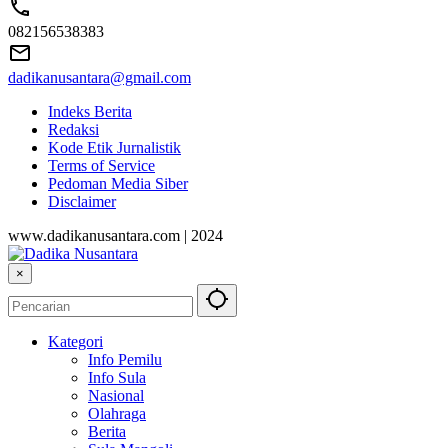
082156538383
dadikanusantara@gmail.com
Indeks Berita
Redaksi
Kode Etik Jurnalistik
Terms of Service
Pedoman Media Siber
Disclaimer
www.dadikanusantara.com | 2024
×
Kategori
Info Pemilu
Info Sula
Nasional
Olahraga
Berita